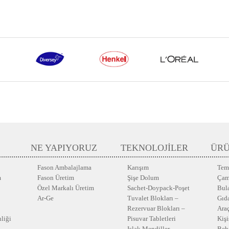
NE YAPIYORUZ
TEKNOLOJİLER
ÜR
Fason Ambalajlama
Karışım
Temi
m
Fason Üretim
Şişe Dolum
Çam
Özel Markalı Üretim
Sachet-Doypack-Poşet
Bul
Ar-Ge
Tuvalet Blokları –
Gıd
Rezervuar Blokları –
Ara
nliği
Pisuvar Tabletleri
Kiş
Islak Mendiller
Beb