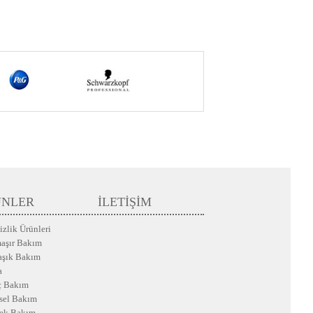
ÜNLER
İLETİŞİM
zlik Ürünleri
aşır Bakım
aşık Bakım
a
ç Bakım
isel Bakım
ek Bakım