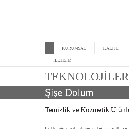
KURUMSAL
KALİTE
İLETİŞİM
TEKNOLOJİLER
Şişe Dolum
Temizlik ve Kozmetik Ürünl
Farklı tipte kapak, trigger, etiket ve çeşitli uy