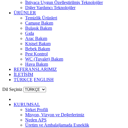
İhtiyaca Uygun Özelleştirilmiş Teknolojiler
Diğer Yardımcı Teknolojiler
ÜRÜNLER
Temizlik Ürünleri
Çamaşır Bakım
Bulaşık Bakım
Gıda
Araç Bakım
Kişisel Bakım
Bebek Bakım
Pest Kontrol
WC (Tuvalet) Bakım
Hava Bakım
REFERANSLARIMIZ
İLETİŞİM
TÜRKÇE
ENGLISH
Dil Seçiniz
KURUMSAL
Şirket Profili
Misyon, Vizyon ve Değerlerimiz
Neden APS
Üretim ve Ambalajlamada Esneklik