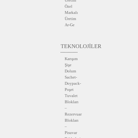
Üretim
Özel
Markalı
Üretim
Ar-Ge
TEKNOLOJİLER
Karışım
Şişe
Dolum
Sachet-
Doypack-
Poşet
Tuvalet
Blokları
–
Rezervuar
Blokları
–
Pisuvar